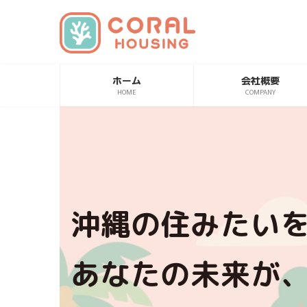
コ
ナ
ン
ビ
テ
ゲ
ン
ー
ホーム
会社概要
ツ
シ
HOME
COMPANY
へ
ョ
ス
ン
キ
に
ッ
移
プ
動
沖縄の住みたい
あなたの未来が