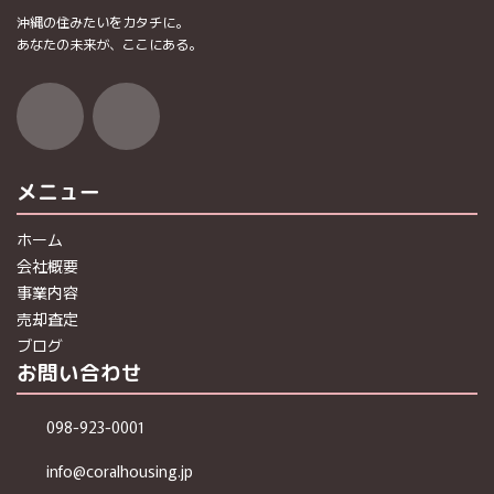
沖縄の住みたいをカタチに。
あなたの未来が、ここにある。
ア
ア
イ
イ
コ
コ
ン
ン
リ
リ
ン
ン
ク
ク
メニュー
ホーム
会社概要
事業内容
売却査定
ブログ
お問い合わせ
098-923-0001
info@coralhousing.jp